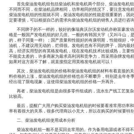
首先柴油发电机组包括柴油机和发电机两个部分。柴油发电机组
不同而不同，在柴油机品牌相同，功率相同的情况下，要注意发电
柴油发电机组的性能就不同，柴油发电机组的性能是很重要的，因
定要谨慎，可以根据自己的需求向柴油发电机组的销售人员进行咨
不同牌子的不一样的，较好的像瑞典沃尔沃发动机亦称富豪发动机
格是一般国产发电机组的好几倍。一般的有韩国大宇（又叫斗山，是
的，样子同曼一样）；国产质量和性能好的有康明斯，性能很好，
油机，不建议用无动的，烂得很。发电机也有不同的牌子，国内最
高，经济实用型的有英格发电机，现在发电机技术比较成熟，主要
不能卖太差的，许多商家为最求高利润和竞争力，而采用杂牌发电
如果对这方面不了解，就直接指定用英格发电机就可以！
其次，柴油发电机组的价格和柴油发电机组的材料有着直接的关
料价格的上涨，柴油发电机组的价格也在不断攀升，特别是去年冬
经出现了限电现象，这使得柴油发电机组的价格一升再升。
再者，柴油发电机组是由很多零件组成的，流水生产线工艺复杂
比较高。
最后，提醒广大用户购买柴油发电机组的时候要看准常用功率和
率有着很大的关系，很多代理商以小充大，所以在购买的时候要特
二、柴油发电机组使用成本分析
柴油发电机组一般不是买回去常用的。作为备用电源或者不得不